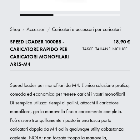
Shop
›
Accessori
/
Caricatori e accessori per caricatori
SPEED LOADER 1000BB -
18,90 €
CARICATORE RAPIDO PER
TASSE ITALIANE INCLUSE
CARICATORI MONOFILARI
AR15-M4
Speed loader per monofilari da M4. L'unica soluzione pratica,
comoda ed economica per tenere carichi i vostri monofilari!
Di semplice utilizzo: riempi di pallini, attacchi il caricatore
monofilare, giri la manovella fino a caricamento completo.
Può essere tranquillamente riposto in una tasca porta
caricatori doppia da M4 od in qualunque utility abbastanza
capiente. NOTA: non forzate troppo la manovella,