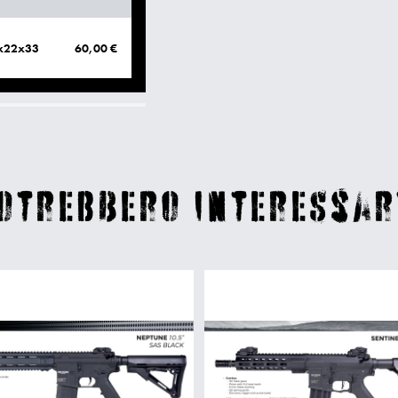
x22x33
60,00 €
Ottica 1-4x24 SFP
170,00 €
otrebbero interessar